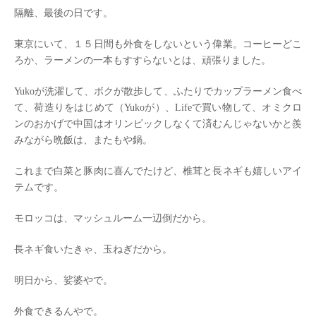
隔離、最後の日です。
東京にいて、１５日間も外食をしないという偉業。コーヒーどこ
ろか、ラーメンの一本もすすらないとは、頑張りました。
Yukoが洗濯して、ボクが散歩して、ふたりでカップラーメン食べ
て、荷造りをはじめて（Yukoが）、Lifeで買い物して、オミクロ
ンのおかげで中国はオリンピックしなくて済むんじゃないかと羨
みながら晩飯は、またもや鍋。
これまで白菜と豚肉に喜んでたけど、椎茸と長ネギも嬉しいアイ
テムです。
モロッコは、マッシュルーム一辺倒だから。
長ネギ食いたきゃ、玉ねぎだから。
明日から、娑婆やで。
外食できるんやで。