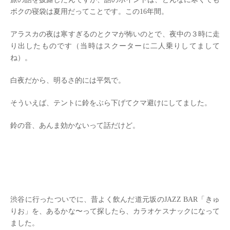
ボクの寝袋は夏用だってことです。この16年間。
アラスカの夜は寒すぎるのとクマが怖いのとで、夜中の３時に走
り出したものです（当時はスクーターに二人乗りしてまして
ね）。
白夜だから、明るさ的には平気で。
そういえば、テントに鈴をぶら下げてクマ避けにしてました。
鈴の音、あんま効かないって話だけど。
渋谷に行ったついでに、昔よく飲んだ道元坂のJAZZ BAR「きゅ
りお」を、あるかな〜って探したら、カラオケスナックになって
ました。