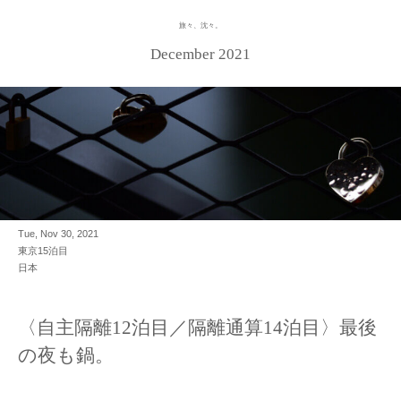
旅々、沈々。
Skip
to
December 2021
content
Tue, Nov 30, 2021
東京15泊目
日本
〈自主隔離12泊目／隔離通算14泊目〉最後
の夜も鍋。