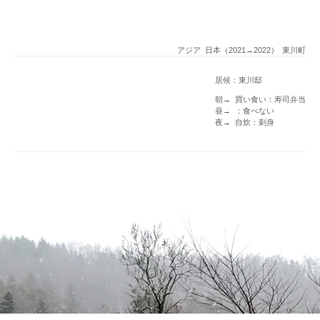
アジア
日本（2021→2022）
東川町
居候：東川邸
朝→ 買い食い：寿司弁当
昼→ ：食べない
夜→ 自炊：刺身