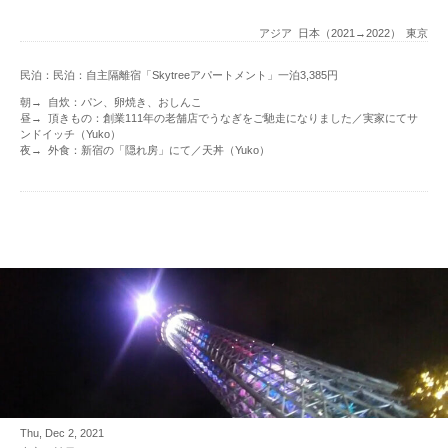
アジア
日本（2021→2022）
東京
民泊：民泊：自主隔離宿「Skytreeアパートメント」一泊3,385円
朝→ 自炊：パン、卵焼き、おしんこ
昼→ 頂きもの：創業111年の老舗店でうなぎをご馳走になりました／実家にてサ
ンドイッチ（Yuko）
夜→ 外食：新宿の「隠れ房」にて／天丼（Yuko）
Thu, Dec 2, 2021