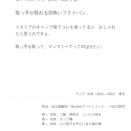
取っ手が取れる四角いフライパン。
イタリアのキャンプ場でコレを使ってると、おしゃれ
だと思うのですよ。
取っ手を取って、マンマミーアって叫ばせたい。
アジア
日本（2021→2022）
東京
民泊：自主隔離宿「Skytreeアパートメント」一泊3,385円
朝→ 自炊：ご飯、卵焼き、しいたけ焼き
昼→ 自炊：カップ麺
夜→ 自炊：エビ餃子を中心に余り物の鍋