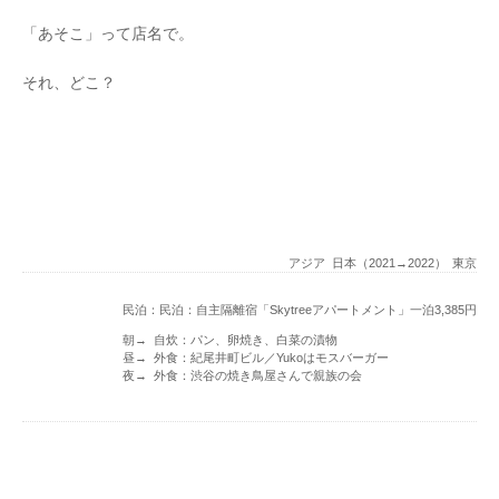
「あそこ」って店名で。
それ、どこ？
アジア
日本（2021→2022）
東京
民泊：民泊：自主隔離宿「Skytreeアパートメント」一泊3,385円
朝→ 自炊：パン、卵焼き、白菜の漬物
昼→ 外食：紀尾井町ビル／Yukoはモスバーガー
夜→ 外食：渋谷の焼き鳥屋さんで親族の会