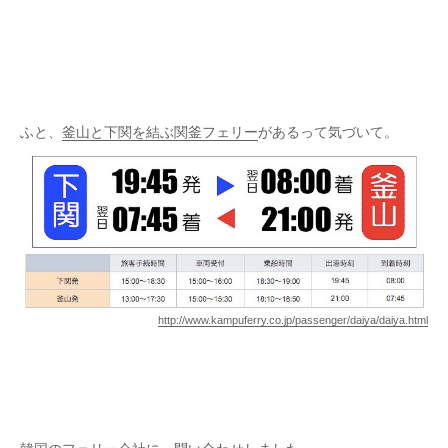
ふと、
釜山と下関を結ぶ関釜フェリー
があるって気づいて。
http://www.kampuferry.co.jp/passenger/daiya/daiya.html