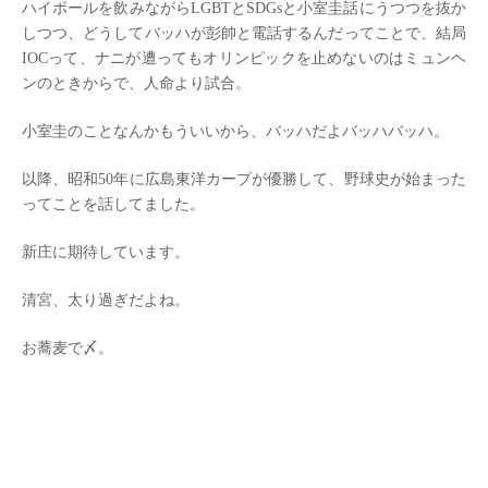
ハイボールを飲みながらLGBTとSDGsと小室圭話にうつつを抜か
しつつ、どうしてバッハが彭帥と電話するんだってことで、結局
IOCって、ナニが遭ってもオリンピックを止めないのはミュンヘ
ンのときからで、人命より試合。
小室圭のことなんかもういいから、バッハだよバッハバッハ。
以降、昭和50年に広島東洋カープが優勝して、野球史が始まった
ってことを話してました。
新庄に期待しています。
清宮、太り過ぎだよね。
お蕎麦で〆。