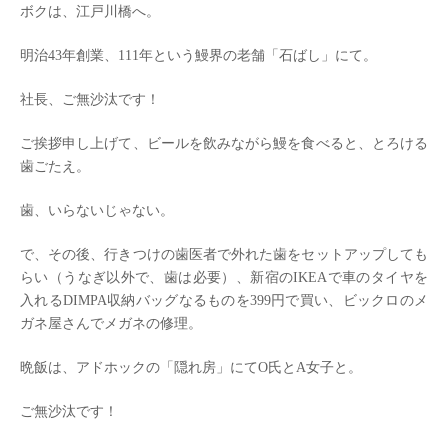
ボクは、江戸川橋へ。
明治43年創業、111年という鰻界の老舗「石ばし」にて。
社長、ご無沙汰です！
ご挨拶申し上げて、ビールを飲みながら鰻を食べると、とろける
歯ごたえ。
歯、いらないじゃない。
で、その後、行きつけの歯医者で外れた歯をセットアップしても
らい（うなぎ以外で、歯は必要）、新宿のIKEAで車のタイヤを
入れるDIMPA収納バッグなるものを399円で買い、ビックロのメ
ガネ屋さんでメガネの修理。
晩飯は、アドホックの「隠れ房」にてO氏とA女子と。
ご無沙汰です！