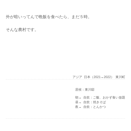
外が暗いってんで晩飯を食べたら、まだ５時。
そんな農村です。
アジア
日本（2021→2022）
東川町
居候：東川邸
朝→ 自炊：ご飯、おかず食い放題
昼→ 自炊：焼きそば
夜→ 自炊：とんかつ