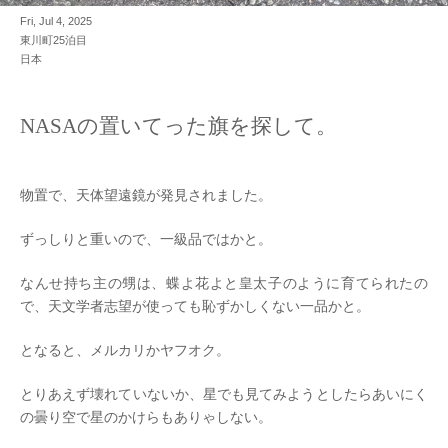
Fri, Jul 4, 2025
東川町25泊目
日本
NASAの置いてった旗を探して。
物置で、天体望遠鏡が発見されました。
ずっしりと重いので、一級品ではかと。
なんせ持ち主の甥は、蝶よ花よと皇太子のように育てられたの
で、天文学者志望が使っても恥ずかしくない一品かと。
となると、メルカリかヤフオク。
とりあえず壊れていないか、星でも見てみようとしたらあいにく
の曇り空で星のかけらもありゃしない。