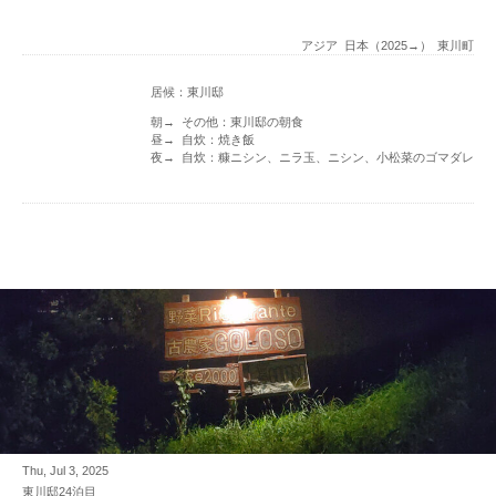
アジア
日本（2025→）
東川町
居候：東川邸
朝→ その他：東川邸の朝食
昼→ 自炊：焼き飯
夜→ 自炊：糠ニシン、ニラ玉、ニシン、小松菜のゴマダレ
Thu, Jul 3, 2025
東川邸24泊目