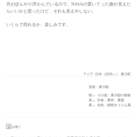
月がぼんやり浮かんでいるので、NASAの置いてった旗が見えた
らいいかと思ったけど、それも見えやしない。
いくらで売れるか、楽しみです。
アジア
日本（2025→）
東川町
居候：東川邸
朝→ その他：東川邸の朝食
昼→ 外食：豚丼、蕎麦
夜→ 自炊：鍋焼きうどん風
お便り