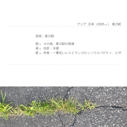
アジア
日本（2025→）
東川町
居候：東川邸
朝→ その他：東川邸の朝食
昼→ 自炊：冷麦
夜→ 外食：一番近いレストランゴロッソでスパゲティ、ピザ