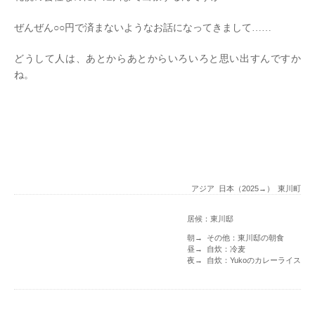
ぜんぜん○○円で済まないようなお話になってきまして……
どうして人は、あとからあとからいろいろと思い出すんですか
ね。
アジア
日本（2025→）
東川町
居候：東川邸
朝→ その他：東川邸の朝食
昼→ 自炊：冷麦
夜→ 自炊：Yukoのカレーライス