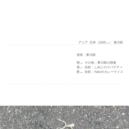
アジア
日本（2025→）
東川町
居候：東川邸
朝→ その他：東川邸の朝食
昼→ 自炊：しめじのスパゲティ
夜→ 自炊：Yukoのカレーライス