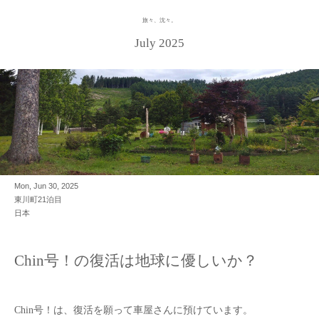
旅々、沈々。
Skip
to
July 2025
content
Mon, Jun 30, 2025
東川町21泊目
日本
Chin号！の復活は地球に優しいか？
Chin号！は、復活を願って車屋さんに預けています。