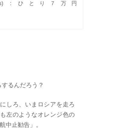
nomy class) : ひとり７万円
らするんだろう？
にしろ、いまロシアを走ろ
も左のようなオレンジ色の
航中止勧告」。