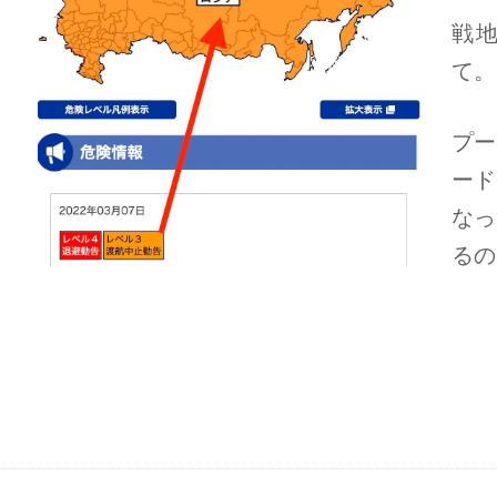
戦
て。
プー
ード
なっ
るの