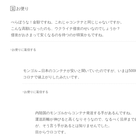
お便り
べらぼうな！金額ですね。これじゃコンテナと同じじゃないですか。
こんな高額になったのも、ウクライナ侵攻のせいなのでしょうか？
侵攻がおさまって安くなるのを待つのが得策かもですね。
↑お便りに返信する
モンゴル→日本のコンテナが安いと聞いていたのですが、いまは5000
コロナで値上がりしたみたいです。
↑お便りに返信する
内陸国のモンゴルからコンテナ発送する手があるんですね。
運送距離が伸びると高くなりそうなので、なるべく沿岸まで
が、そう言う手があるとは知りませんでした。
目からウロコです。