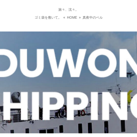
旅々、沈々。
ゴミ袋を敷いて。
«
HOME
»
真夜中のベル