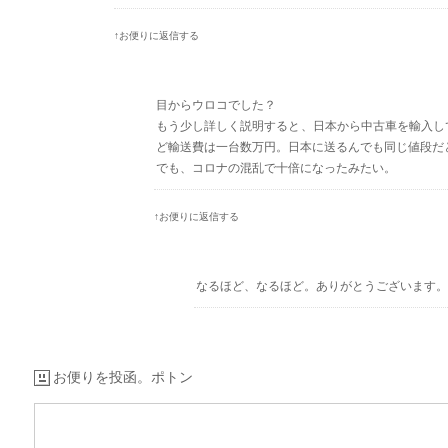
↑お便りに返信する
目からウロコでした？
もう少し詳しく説明すると、日本から中古車を輸入し
ど輸送費は一台数万円。日本に送るんでも同じ値段だ
でも、コロナの混乱で十倍になったみたい。
↑お便りに返信する
なるほど、なるほど。ありがとうございます。
お便りを投函。ポトン