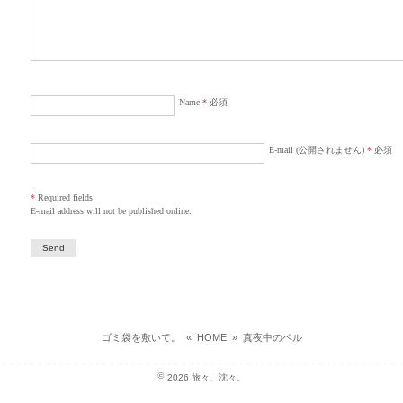
Name
*
必須
E-mail (公開されません)
*
必須
*
Required fields
E-mail address will not be published online.
ゴミ袋を敷いて。
«
HOME
»
真夜中のベル
©
2026
旅々、沈々。