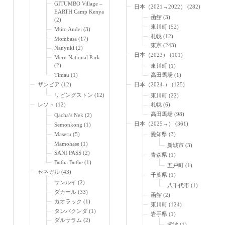
GITUMBO Village –
日本（2021→2022）
(282)
EARTH Camp Kenya
函館
(3)
(2)
東川町
(52)
Mtito Andei
(3)
札幌
(12)
Mombasa
(17)
東京
(243)
Nanyuki
(2)
日本（2023）
(101)
Meru National Park
(2)
東川町
(1)
Timau
(1)
高田馬場
(1)
ザンビア
(12)
日本（2024-）
(125)
リビングストン
(12)
東川町
(22)
レソト
(12)
札幌
(6)
高田馬場
(98)
Qacha’s Nek
(2)
日本（2025→）
(361)
Semonkong
(1)
Maseru
(5)
愛知県
(3)
Mamohase
(1)
新城市
(3)
SANI PASS
(2)
青森県
(1)
Butha Buthe
(1)
五戸町
(1)
セネガル
(43)
千葉県
(1)
サンルイ
(2)
八千代市
(1)
ダカール
(33)
函館
(2)
カオラック
(1)
東川町
(124)
タンバクンダ
(1)
岩手県
(1)
ダルサラム
(2)
紫波
(1)