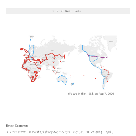
1
2
3
Next ›
Last »
We are in 東京, 日本 on
Aug 7, 2026
Recent Comments
＋
＞コモドオオトカゲが猪を丸呑みするところ それ、みました。食っては吐き、を繰り …