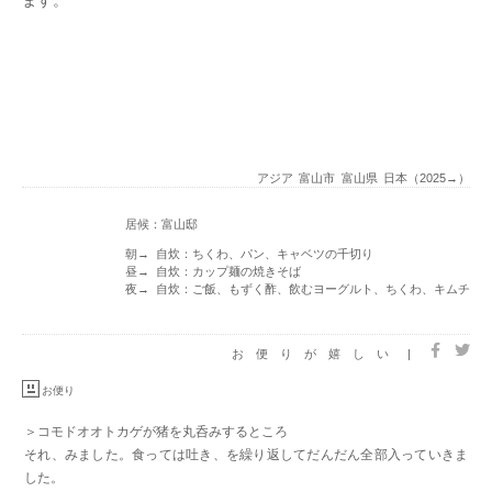
ます。
アジア
富山市
富山県
日本（2025→）
居候：富山邸
朝→ 自炊：ちくわ、パン、キャベツの千切り
昼→ 自炊：カップ麺の焼きそば
夜→ 自炊：ご飯、もずく酢、飲むヨーグルト、ちくわ、キムチ
お便りが嬉しい
|
お便り
＞コモドオオトカゲが猪を丸呑みするところ
それ、みました。食っては吐き、を繰り返してだんだん全部入っていきま
した。