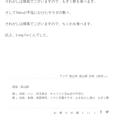
それがしは痛風でございますので、もずく酢を食べます。
そしてYukoが手塩にかけたサラダの数々。
それがしは痛風でございますので、ちくわを食べます。
以上、Long Goくんでした。
アジア
富山市
富山県
日本（2025→）
居候：富山邸
朝→ 自炊：パン、目玉焼き、キャベツと玉ねぎの千切り
夜→ 自炊：刺身、稲荷寿司、トマト豆腐サラダ、なす白だし漬け、もずく酢
お便りが嬉しい
|