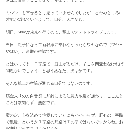
さほど苦労することなく、修理できました。
ミジンコも直せるとは思っていませんでしたが、思わぬところに
才能が隠れていたようで、自分、天才かも。
明日、Yukoが東京へ行くので、駅までテストドライブします。
当日、迷子になって新幹線に乗れなかったらワヤなので（ワヤ＝
やばい）、道順の確認です。
とはいっても、Ｔ字路で一度曲がるだけ。そこを間違わなければ
問題ないでしょう、と思うあなた、浅はかです。
そんな机上の空論が通じる自分ではないのです。
筋金入りの方向音痴に加齢による注意力散漫が加わり、ここんと
ころは敵知らず、無敵です。
案の定、心を込めて注意していたにもかかわらず、肝心のＴ字路
で散漫。というかＴ字路の帰路はＴの字ではないですからね。お
釈迦様だって気づくかどうか。