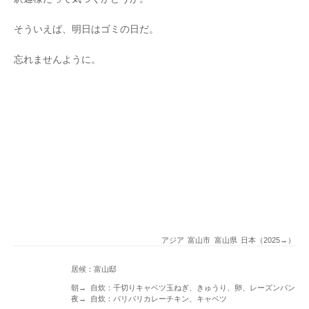
そういえば、明日はゴミの日だ。
忘れませんように。
アジア
富山市
富山県
日本（2025→）
居候：富山邸
朝→ 自炊：千切りキャベツ玉ねぎ、きゅうり、卵、レーズンパン
夜→ 自炊：パリパリカレーチキン、キャベツ