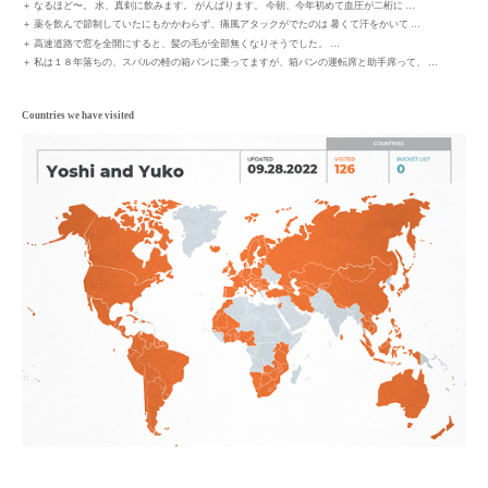
＋
なるほど〜。 水、真剣に飲みます。 がんばります。 今朝、今年初めて血圧が二桁に …
＋
薬を飲んで節制していたにもかかわらず、痛風アタックがでたのは 暑くて汗をかいて …
＋
高速道路で窓を全開にすると、髪の毛が全部無くなりそうでした。 …
＋
私は１８年落ちの、スバルの軽の箱バンに乗ってますが、箱バンの運転席と助手席って、 …
Countries we have visited