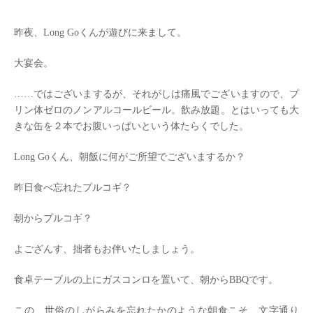
昨夜、Long Goくんが遊びに来まして。
大宴会。
……ではございまするが、それがしは痛風でございますので、プ
リン体ゼロのノンアルコールビール。飲み放題。とはいっても大
きな缶を２本でお腹いっぱいという体たらくでした。
Long Goくん、朝飯に何がご所望でございまするか？
昨日食べ忘れたプルコギ？
朝からプルコギ？
よござんす、拙者もお伴いたしましょう。
食卓テーブルの上にガスコンロを置いて、朝からBBQです。
この、世俗のしがらみを忘れたかのような朝食こそ、文字通り