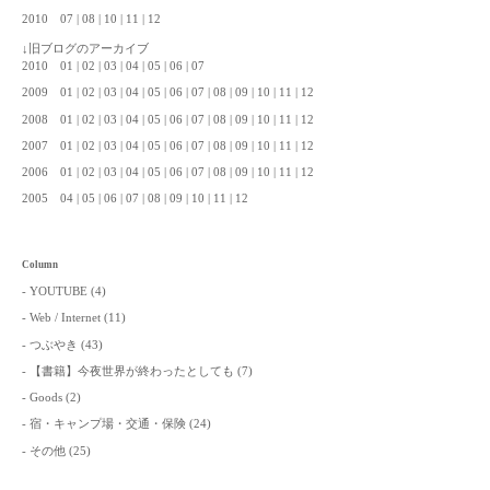
2010
07
08
10
11
12
↓旧ブログのアーカイブ
2010
01
02
03
04
05
06
07
2009
01
02
03
04
05
06
07
08
09
10
11
12
2008
01
02
03
04
05
06
07
08
09
10
11
12
2007
01
02
03
04
05
06
07
08
09
10
11
12
2006
01
02
03
04
05
06
07
08
09
10
11
12
2005
04
05
06
07
08
09
10
11
12
Column
YOUTUBE
(4)
Web / Internet
(11)
つぶやき
(43)
【書籍】今夜世界が終わったとしても
(7)
Goods
(2)
宿・キャンプ場・交通・保険
(24)
その他
(25)