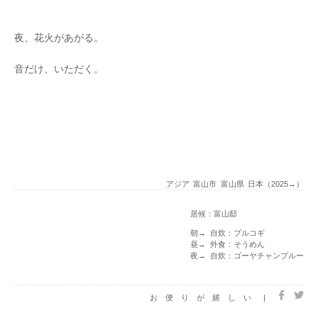
夜、花火があがる。
音だけ、いただく。
アジア
富山市
富山県
日本（2025→）
居候：富山邸
朝→ 自炊：プルコギ
昼→ 外食：そうめん
夜→ 自炊：ゴーヤチャンプルー
お便りが嬉しい
|