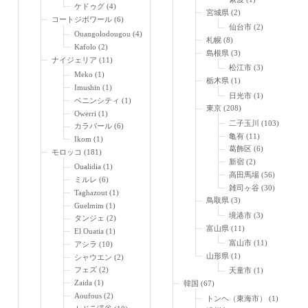
ケドゥグ
(4)
宮城県
(2)
コートジボワール
(6)
仙台市
(2)
Ouangolodougou
(4)
札幌
(8)
Kafolo
(2)
島根県
(3)
ナイジェリア
(11)
松江市
(3)
Meko
(1)
栃木県
(1)
Imushin
(1)
日光市
(1)
ベニンシティ
(1)
東京
(208)
Owerri
(1)
二子玉川
(103)
カラバール
(6)
亀有
(11)
Ikom
(1)
葛飾区
(6)
モロッコ
(181)
新宿
(2)
Oualidia
(1)
高田馬場
(56)
ミルレ
(6)
雑司ヶ谷
(30)
Taghazout
(1)
鳥取県
(3)
Guelmim
(1)
境港市
(3)
タンジェ
(2)
富山県
(11)
El Ouatia
(1)
富山市
(11)
アシラ
(10)
山形県
(1)
シャウエン
(2)
フェズ
(2)
天童市
(1)
Zaida
(1)
韓国
(67)
Aoufous
(2)
トンヘ（東海市）
(1)