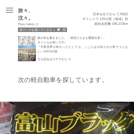
Skip
旅々、
日本を出てから 7,790日
to
沈々。
ギリシャで 129カ国（地域）目
content
総自走距離 196,272km
Photo Gallery
旅マンガを描いています→
旅の本を書きました。〈発売たちまち重版出来！〉
タイトルが長いです↓
『今夜世界が終わったとしても、ここにはお知らせが来そうにな
い』WAVE出版
立ち読みはコチラから
次の軽自動車を探しています。