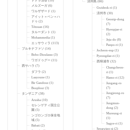
トドラ渓谷
(10)
済州島
(66)
メルズーガ
(6)
Gwideok-ri
(1)
ワルザザード
(1)
済州市
(30)
アイット＝ベン＝ハ
Geonip-dong
ドゥ
(2)
(7)
Tétouan
(16)
Hyeopjae-ri
タルーダント
(1)
(2)
Mohammedia
(1)
Jeju-do
(8)
エッサウィラ
(113)
Panpo-ri
(1)
ブルキナファソ
(14)
Jocheon-eup
(1)
Bobo-Dioulasso
(3)
Pyeongdae-ri
(1)
ワガドゥグー
(11)
西帰浦市
(32)
西サハラ
(7)
Changcheon-
ダフラ
(2)
ri
(1)
Laayoune
(1)
Hamo-ri
(12)
Bir Gandouz
(1)
Jungang-ro
(7)
Boujdour
(3)
Jungjeong-ro
タンザニア
(38)
(7)
Arusha
(10)
Jungmun-
セレンゲティ国立公
dong
(2)
園
(5)
Mureung-ri
ンゴロンゴロ保全地
(1)
域
(5)
Sagye-ri
(1)
Babati
(2)
Seogwipo-si
(2)