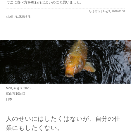
ワニに食べ方を教わればよいのにと思いました。
たけぞう |
Aug 9, 2026 09:37
↑お便りに返信する
Mon, Aug 3, 2026
富山市10泊目
日本
人のせいにはしたくはないが、自分の仕
業にもしたくない。