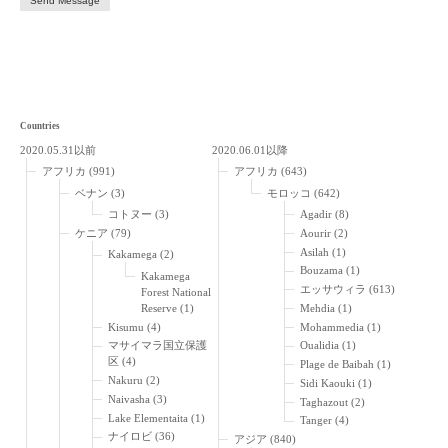
Countries
2020.05.31以前
2020.06.01以降
アフリカ
(991)
アフリカ
(643)
ベナン
(3)
モロッコ
(642)
コトヌー
(3)
Agadir
(8)
ケニア
(79)
Aourir
(2)
Asilah
(1)
Kakamega
(2)
Bouzama
(1)
Kakamega
エッサウィラ
(613)
Forest National
Reserve
(1)
Mehdia
(1)
Kisumu
(4)
Mohammedia
(1)
マサイマラ国立保護
Oualidia
(1)
区
(4)
Plage de Baibah
(1)
Nakuru
(2)
Sidi Kaouki
(1)
Naivasha
(3)
Taghazout
(2)
Lake Elementaita
(1)
Tanger
(4)
ナイロビ
(36)
アジア
(840)