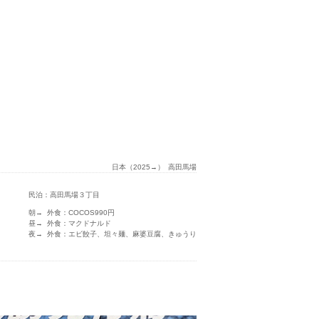
日本（2025→）
高田馬場
民泊：高田馬場３丁目
朝→ 外食：COCOS990円
昼→ 外食：マクドナルド
夜→ 外食：エビ餃子、坦々麺、麻婆豆腐、きゅうり