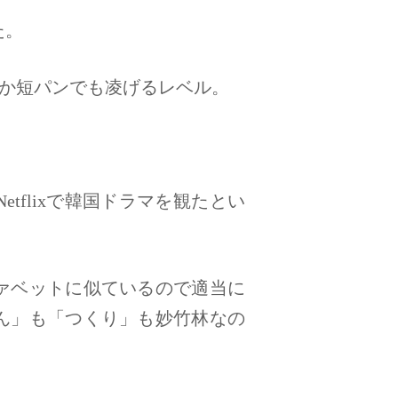
た。
とか短パンでも凌げるレベル。
tflixで韓国ドラマを観たとい
ァベットに似ているので適当に
ん」も「つくり」も妙竹林なの
。