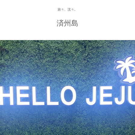
旅々、沈々。
済州島