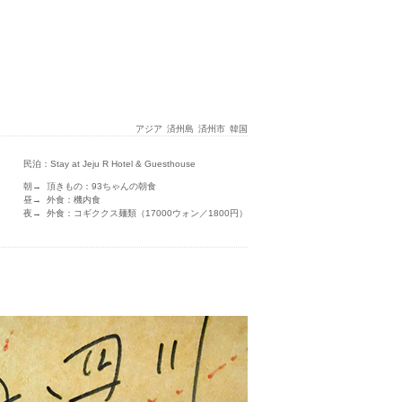
アジア
済州島
済州市
韓国
民泊：Stay at Jeju R Hotel & Guesthouse
朝→ 頂きもの：93ちゃんの朝食
昼→ 外食：機内食
夜→ 外食：コギククス麺類（17000ウォン／1800円）