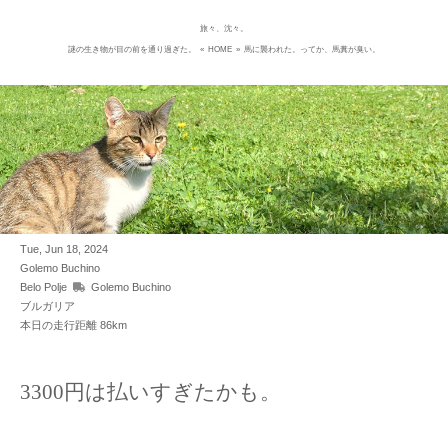
旅々、沈々。
Skip
謎の生き物が目の前を通り過ぎた。
«
HOME
»
馬に襲われた。ってか、馬糞が臭い。
to
content
Tue, Jun 18, 2024
Golemo Buchino
Belo Polje
Golemo Buchino
ブルガリア
本日の走行距離 86km
3300円は払いすぎたかも。