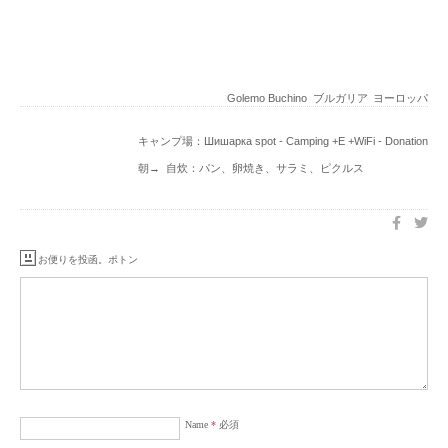
Golemo Buchino
ブルガリア
ヨーロッパ
キャンプ場：Шишарка spot - Camping +E +WiFi - Donation
朝→ 自炊：パン、卵焼き、サラミ、ピクルス
お便りを投函。ポトン
Name
*
必須