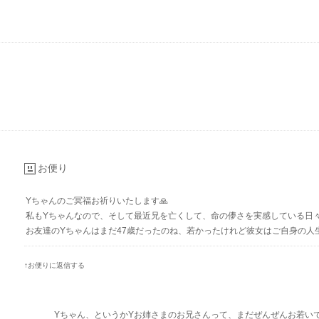
お便り
Yちゃんのご冥福お祈りいたします🙏
私もYちゃんなので、そして最近兄を亡くして、命の儚さを実感している日
お友達のYちゃんはまだ47歳だったのね、若かったけれど彼女はご自身の人
↑お便りに返信する
Yちゃん、というかYお姉さまのお兄さんって、まだぜんぜんお若い