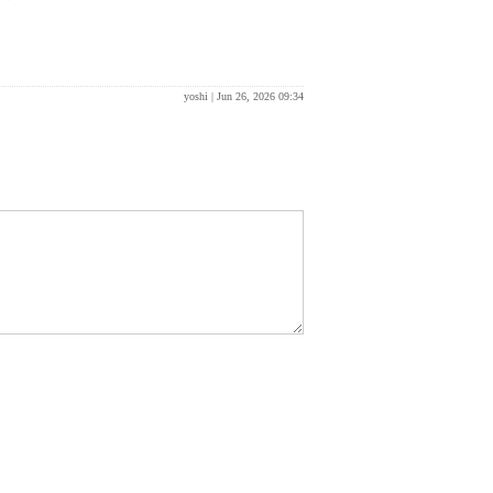
yoshi |
Jun 26, 2026 09:34