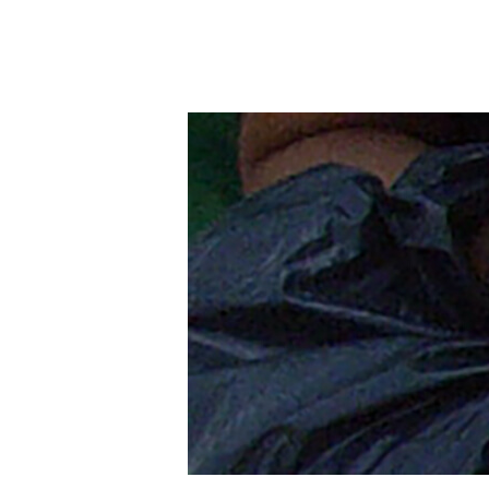
Skip
to
content