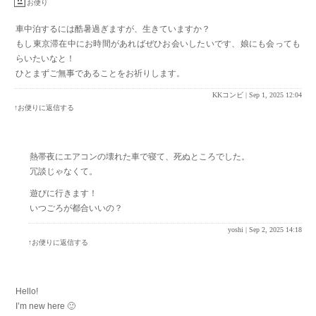
お便り
車中泊するには酷暑過ぎますが、生きていますか？
もし東京滞在中にお時間があればぜひお会いしたいです、娘にも会っても
らいたいなと！
ひとまずご無事であることをお祈りします。
KKコンビ |
Sep 1, 2025 12:04
↑お便りに返信する
熱帯夜にエアコンの壊れた車で寝て、死ぬところでした。
冗談じゃなくて。
遊びに行きます！
いつごろが都合いいの？
yoshi |
Sep 2, 2025 14:18
↑お便りに返信する
Hello!
I’m new here 🙂