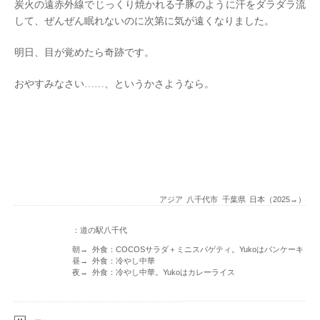
炭火の遠赤外線でじっくり焼かれる子豚のように汗をダラダラ流
して、ぜんぜん眠れないのに次第に気が遠くなりました。
明日、目が覚めたら奇跡です。
おやすみなさい……、というかさようなら。
アジア
八千代市
千葉県
日本（2025→）
：道の駅八千代
朝→ 外食：COCOSサラダ＋ミニスパゲティ。Yukoはパンケーキ
昼→ 外食：冷やし中華
夜→ 外食：冷やし中華。Yukoはカレーライス