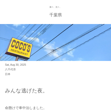
旅々、沈々。
Skip
to
千葉県
content
Sat, Aug 30, 2025
八千代市
日本
みんな逃げた夜。
命懸けで車中泊しました。