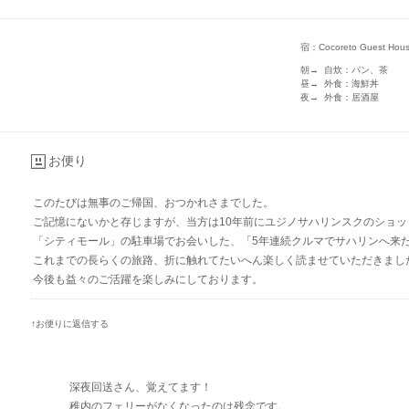
宿：Cocoreto Guest House
朝→ 自炊：パン、茶
昼→ 外食：海鮮丼
夜→ 外食：居酒屋
お便り
このたびは無事のご帰国、おつかれさまでした。
ご記憶にないかと存じますが、当方は10年前にユジノサハリンスクのショッ
「シティモール」の駐車場でお会いした、「5年連続クルマでサハリンへ来
これまでの長らくの旅路、折に触れてたいへん楽しく読ませていただきまし
今後も益々のご活躍を楽しみにしております。
↑お便りに返信する
深夜回送さん、覚えてます！
稚内のフェリーがなくなったのは残念です。