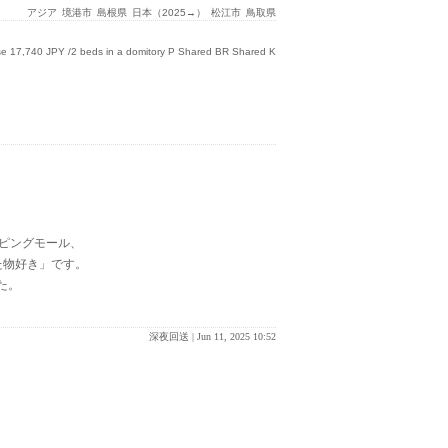
アジア
境港市
島根県
日本（2025→）
松江市
鳥取県
 17,740 JPY /2 beds in a domitory P Shared BR Shared K
ピングモール、
た物好き」です。
た。
深夜回送 |
Jun 11, 2025 10:52