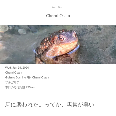
旅々、沈々。
Skip
to
Cherni Osam
content
Wed, Jun 19, 2024
Cherni Osam
Golemo Buchino
Cherni Osam
ブルガリア
本日の走行距離 235km
馬に襲われた。ってか、馬糞が臭い。