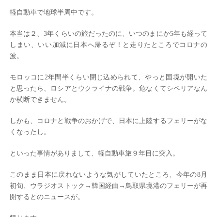
軽自動車で地球半周中です。
本当は２、3年くらいの旅だったのに、いつのまにか5年も経って
しまい、いい加減に日本へ帰るぞ！と走りたところでコロナの
波。
モロッコに2年間半くらい閉じ込められて、やっと国境が開いた
と思ったら、ロシアとウクライナの戦争。危なくてシベリアなん
か横断できません。
しかも、コロナと戦争のおかげで、日本に上陸するフェリーがな
くなったし。
といった事情がありまして、軽自動車旅９年目に突入。
このまま日本に戻れないような気がしていたところ、今年の8月
初旬、ウラジオストック→韓国経由→鳥取県境港のフェリーが再
開するとのニュースが。