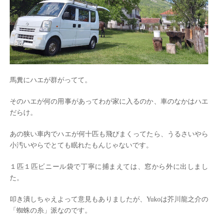
馬糞にハエが群がってて。
そのハエが何の用事があってわが家に入るのか、車のなかはハエ
だらけ。
あの狭い車内でハエが何十匹も飛びまくってたら、うるさいやら
小汚いやらでとても眠れたもんじゃないです。
１匹１匹ビニール袋で丁寧に捕まえては、窓から外に出しまし
た。
叩き潰しちゃえよって意見もありましたが、Yukoは芥川龍之介の
「蜘蛛の糸」派なのです。