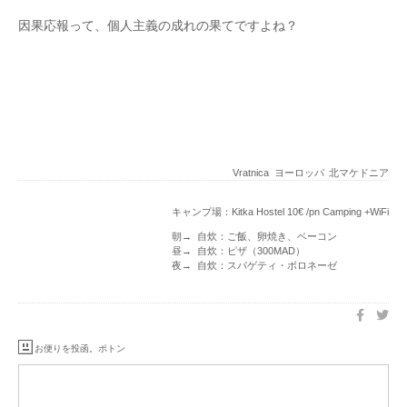
因果応報って、個人主義の成れの果てですよね？
Vratnica
ヨーロッパ
北マケドニア
キャンプ場：Kitka Hostel 10€ /pn Camping +WiFi
朝→ 自炊：ご飯、卵焼き、ベーコン
昼→ 自炊：ピザ（300MAD）
夜→ 自炊：スパゲティ・ボロネーゼ
お便りを投函。ポトン