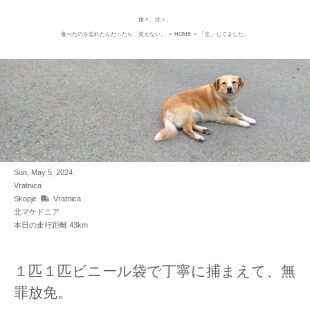
旅々、沈々。
Skip
食べたのを忘れたんだったら、笑えない。
«
HOME
»
「生」してました。
to
content
Sun, May 5, 2024
Vratnica
Skopje
Vratnica
北マケドニア
本日の走行距離 43km
１匹１匹ビニール袋で丁寧に捕まえて、無
罪放免。