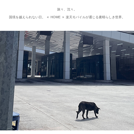
旅々、沈々。
国境を越えられない日。
«
HOME
»
楽天モバイルが通じる素晴らしき世界。