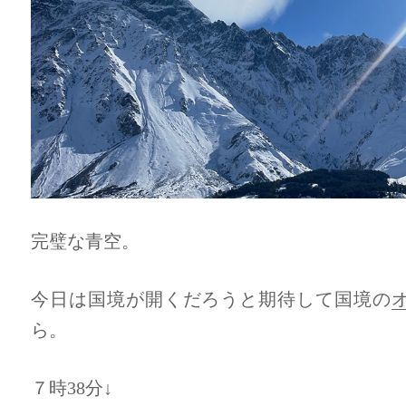
完璧な青空。
今日は国境が開くだろうと期待して国境の
ら。
７時38分↓