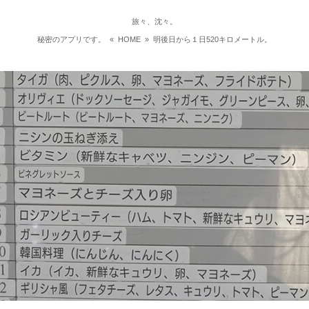
旅々、沈々。
秘密のアプリです。
«
HOME
»
明後日から１日520キロメートル。