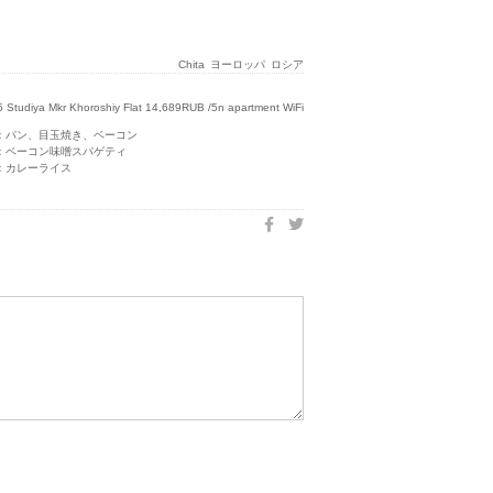
Chita
ヨーロッパ
ロシア
tudiya Mkr Khoroshiy Flat 14,689RUB /5n apartment WiFi
：パン、目玉焼き、ベーコン
：ベーコン味噌スパゲティ
：カレーライス