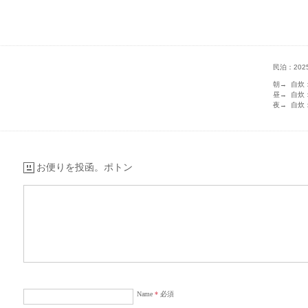
民泊：2025 S
朝→ 自炊
昼→ 自炊
夜→ 自炊
お便りを投函。ポトン
Name
*
必須