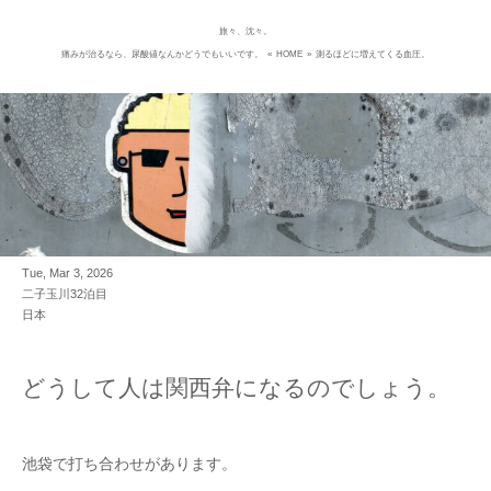
旅々、沈々。
Skip
痛みが治るなら、尿酸値なんかどうでもいいです。
«
HOME
»
測るほどに増えてくる血圧。
to
content
Tue, Mar 3, 2026
二子玉川32泊目
日本
どうして人は関西弁になるのでしょう。
池袋で打ち合わせがあります。