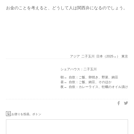
お金のことを考えると、どうして人は関西弁になるのでしょう。
アジア
二子玉川
日本（2025→）
東京
シェアハウス：二子玉川
朝→ 自炊：ご飯、卵焼き、野菜、納豆
昼→ 自炊：ご飯、納豆、そのほか
夜→ 自炊：カレーライス、牡蠣のオイル漬け
お便りを投函。ポトン