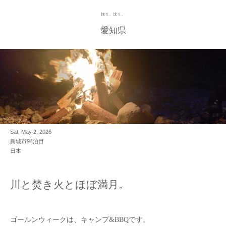
旅々、沈々。
Skip
to
愛知県
content
Sat, May 2, 2026
新城市94泊目
日本
川と焚き火とほぼ満月。
ゴールンウィークは、キャンプ&BBQです。