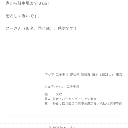
家から駐車場まで８km！
恐ろしく近いです。
スーさん（仮名、同じ歳）、感謝です！
アジア
二子玉川
愛知県
新城市
日本（2025→）
東京
シェアハウス：二子玉川
朝→ ：BBQ
昼→ 外食：パーキングアリアで蕎麦
夜→ 外食：四川飯店で麻婆豆腐定食／Yukoは麻婆春雨
©
2026
旅々、沈々。