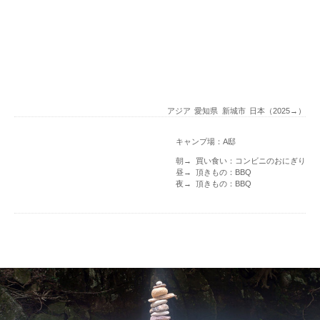
アジア
愛知県
新城市
日本（2025→）
キャンプ場：A邸
朝→ 買い食い：コンビニのおにぎり
昼→ 頂きもの：BBQ
夜→ 頂きもの：BBQ