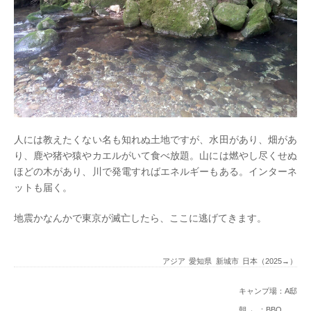
人には教えたくない名も知れぬ土地ですが、水田があり、畑があ
り、鹿や猪や猿やカエルがいて食べ放題。山には燃やし尽くせぬ
ほどの木があり、川で発電すればエネルギーもある。インターネ
ットも届く。
地震かなんかで東京が滅亡したら、ここに逃げてきます。
アジア
愛知県
新城市
日本（2025→）
キャンプ場：A邸
朝→ ：BBQ