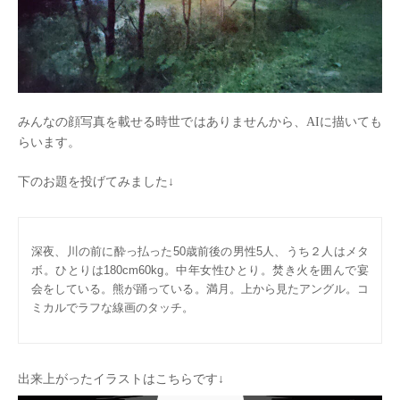
みんなの顔写真を載せる時世ではありませんから、AIに描いても
らいます。
下のお題を投げてみました↓
深夜、川の前に酔っ払った50歳前後の男性5人、うち２人はメタ
ボ。ひとりは180cm60kg。中年女性ひとり。焚き火を囲んで宴
会をしている。熊が踊っている。満月。上から見たアングル。コ
ミカルでラフな線画のタッチ。
出来上がったイラストはこちらです↓