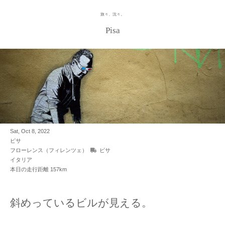
旅々、沈々。
Skip
to
Pisa
content
Sat, Oct 8, 2022
ピサ
フローレンス（フィレンツェ）
ピサ
イタリア
本日の走行距離 157km
斜めっているビルが見える。