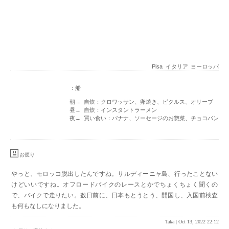
Pisa
イタリア
ヨーロッパ
：船
朝→ 自炊：クロワッサン、卵焼き、ピクルス、オリーブ
昼→ 自炊：インスタントラーメン
夜→ 買い食い：バナナ、ソーセージのお惣菜、チョコパン
お便り
やっと、モロッコ脱出したんですね。サルディーニャ島、行ったことない
けどいいですね。オフロードバイクのレースとかでちょくちょく聞くの
で、バイクで走りたい。数日前に、日本もとうとう、開国し、入国前検査
も何もなしになりました。
Taka |
Oct 13, 2022 22:12