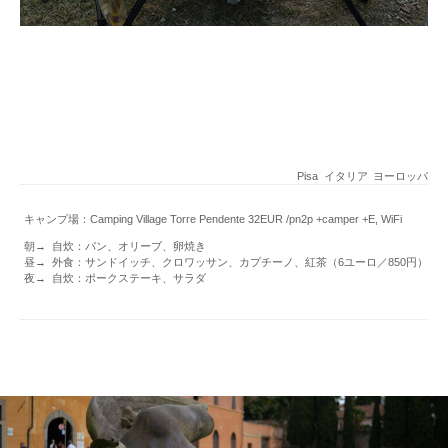
Pisa
イタリア
ヨーロッパ
キャンプ場：Camping Village Torre Pendente 32EUR /pn2p +camper +E, WiFi
朝→ 自炊：パン、オリーブ、卵焼き
昼→ 外食：サンドイッチ、クロワッサン、カプチーノ、紅茶（6ユーロ／850円）
夜→ 自炊：ポークステーキ、サラダ