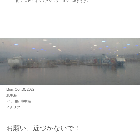
夜→ 自炊：インスタントラーメン「やきそば」
Mon, Oct 10, 2022
地中海
ピサ
地中海
イタリア
お願い、近づかないで！