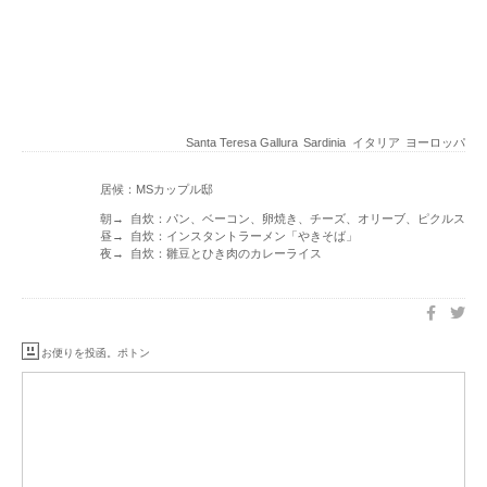
Santa Teresa Gallura
Sardinia
イタリア
ヨーロッパ
居候：MSカップル邸
朝→ 自炊：パン、ベーコン、卵焼き、チーズ、オリーブ、ピクルス
昼→ 自炊：インスタントラーメン「やきそば」
夜→ 自炊：雛豆とひき肉のカレーライス
お便りを投函。ポトン