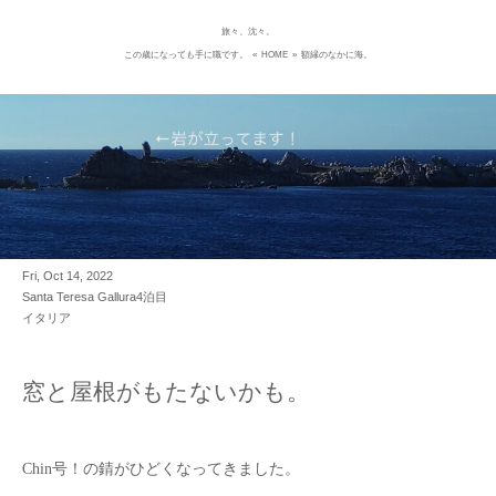
旅々、沈々。
Skip
この歳になっても手に職です。
«
HOME
»
額縁のなかに海。
to
content
Fri, Oct 14, 2022
Santa Teresa Gallura4泊目
イタリア
窓と屋根がもたないかも。
Chin号！の錆がひどくなってきました。