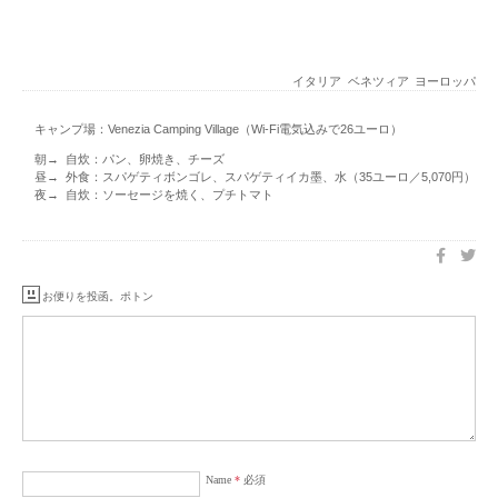
イタリア
ベネツィア
ヨーロッパ
キャンプ場：Venezia Camping Village（Wi-Fi電気込みで26ユーロ）
朝→ 自炊：パン、卵焼き、チーズ
昼→ 外食：スパゲティボンゴレ、スパゲティイカ墨、水（35ユーロ／5,070円）
夜→ 自炊：ソーセージを焼く、プチトマト
お便りを投函。ポトン
Name
*
必須