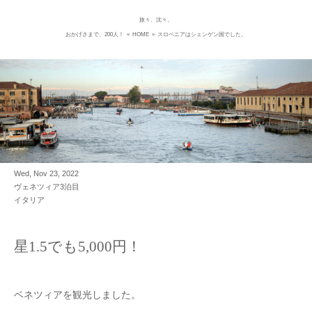
旅々、沈々。
Skip
おかげさまで、200人！
«
HOME
»
スロベニアはシェンゲン国でした。
to
content
Wed, Nov 23, 2022
ヴェネツィア3泊目
イタリア
星1.5でも5,000円！
ベネツィアを観光しました。