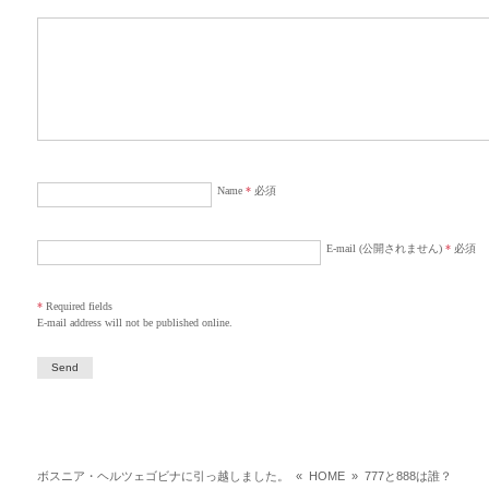
Name
*
必須
E-mail (公開されません)
*
必須
*
Required fields
E-mail address will not be published online.
ボスニア・ヘルツェゴビナに引っ越しました。
«
HOME
»
777と888は誰？