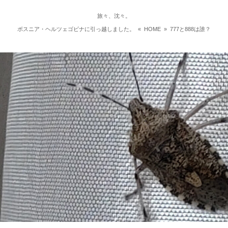
旅々、沈々。
ボスニア・ヘルツェゴビナに引っ越しました。
«
HOME
»
777と888は誰？