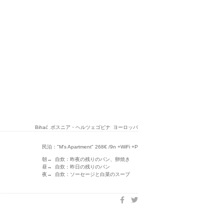
Bihać
ボスニア・ヘルツェゴビナ
ヨーロッパ
民泊："M's Apartment" 268€ /9n +WiFi +P
朝→ 自炊：昨夜の残りのパン、卵焼き
昼→ 自炊：昨日の残りのパン
夜→ 自炊：ソーセージと白菜のスープ