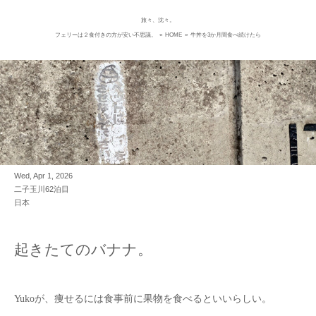
旅々、沈々。
Skip
フェリーは２食付きの方が安い不思議。
«
HOME
»
牛丼を3か月間食べ続けたら
to
content
Wed, Apr 1, 2026
二子玉川62泊目
日本
起きたてのバナナ。
Yukoが、痩せるには食事前に果物を食べるといいらしい。