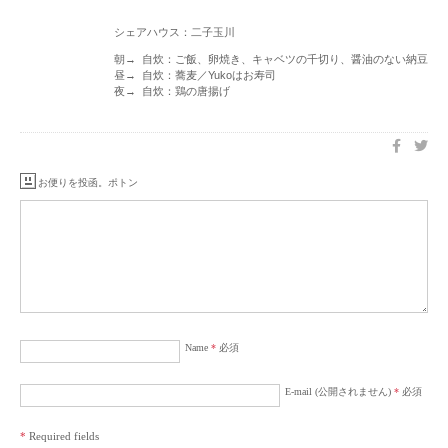
シェアハウス：二子玉川
朝→ 自炊：ご飯、卵焼き、キャベツの千切り、醤油のない納豆
昼→ 自炊：蕎麦／Yukoはお寿司
夜→ 自炊：鶏の唐揚げ
お便りを投函。ポトン
Name
*
必須
E-mail (公開されません)
*
必須
*
Required fields