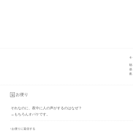
キャ
朝
昼
夜
お便り
それなのに、夜中に人の声がするのはなぜ？
→もちろんオバケです。
↑お便りに返信する