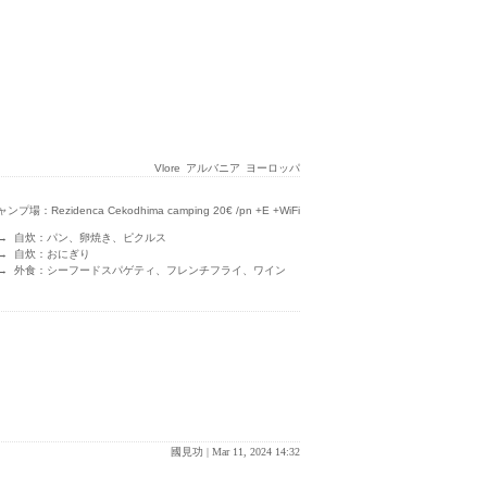
Vlore
アルバニア
ヨーロッパ
ンプ場：Rezidenca Cekodhima camping 20€ /pn +E +WiFi
→ 自炊：パン、卵焼き、ピクルス
→ 自炊：おにぎり
→ 外食：シーフードスパゲティ、フレンチフライ、ワイン
國見功 |
Mar 11, 2024 14:32