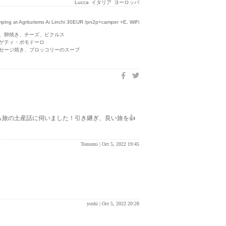
Lucca
イタリア
ヨーロッパ
at Agriturismo Ai Linchi 30EUR /pn2p+camper +E, WiFi
ン、卵焼き、チーズ、ピクルス
パゲティ・ポモドーロ
ーセージ焼き、ブロッコリーのスープ
ら旅の土産話に伺いました！引き継ぎ、良い旅を👍
Tomomi |
Oct 5, 2022 19:45
yoshi |
Oct 5, 2022 20:28