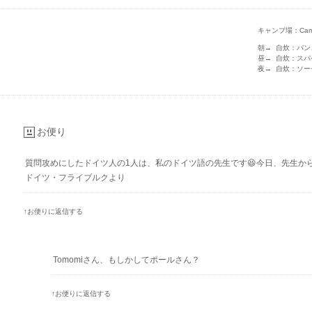
キャンプ場：Camping 
朝→ 自炊：パ
昼→ 自炊：ス
夜→ 自炊：ソ
お便り
質問攻めにしたドイツ人の1人は、私のドイツ語の先生です😆今日、先生か
ドイツ・フライブルクより
↑お便りに返信する
Tomomiさん、もしかしてポールさん？
↑お便りに返信する