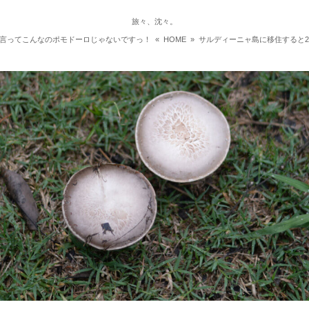
旅々、沈々。
言ってこんなのポモドーロじゃないですっ！
«
HOME
»
サルディーニャ島に移住すると2