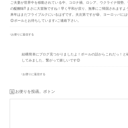
ご夫妻が世界中を移動されている中、コロナ禍、ロシア、ウクライナ情勢、
の醍醐味⁈ まさに大冒険ですね！早く平和が戻り、無事にご帰国されますよ
来年はまだフライブルクにいるはずです。夫次第ですが😆、ヨーロッパに
😊ポールとお待ちしています♪ご連絡下さい。
↑お便りに返信する
結構簡単にブログ見つかりましたよ！ポールの話からこれだっ！と確
してみました、繋がって嬉しいです😊
↑お便りに返信する
お便りを投函。ポトン