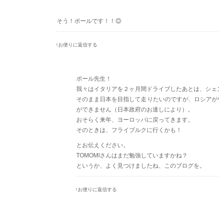
そう！ポールです！！😊
↑お便りに返信する
ポール先生！
我々はイタリアを２ヶ月間ドライブしたあとは、シェ
そのまま日本を目指して走りたいのですが、ロシアが
ができません（日本政府のお達しにより）。
おそらく来年、ヨーロッパに戻ってきます。
そのときは、フライブルクに行くかも！
とお伝えください。
TOMOMIさんはまだ勉強していますかね？
というか、よく見つけましたね、このブログを。
↑お便りに返信する