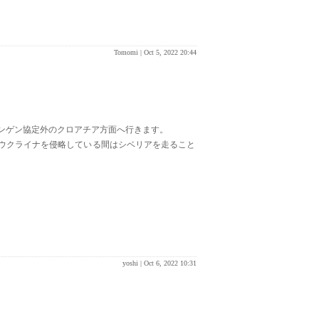
Tomomi |
Oct 5, 2022 20:44
ンゲン協定外のクロアチア方面へ行きます。
ウクライナを侵略している間はシベリアを走ること
yoshi |
Oct 6, 2022 10:31