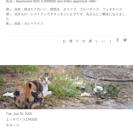
民泊：Apartement RDC 6,000MAD /pm Entire apartment +WiFi
朝→ 自炊：焼きたてのパン、卵焼き、オリーブ、ブルーチーズ、フェタチーズ
昼→ 頂きもの：レストランでチキンタジンとサラダ。丸さんにご馳走になりまし
た
夜→ 自炊：カレーライス
お便りが嬉しい
|
Tue, Jun 30, 2020
エッサウィラ134泊目
モロッコ