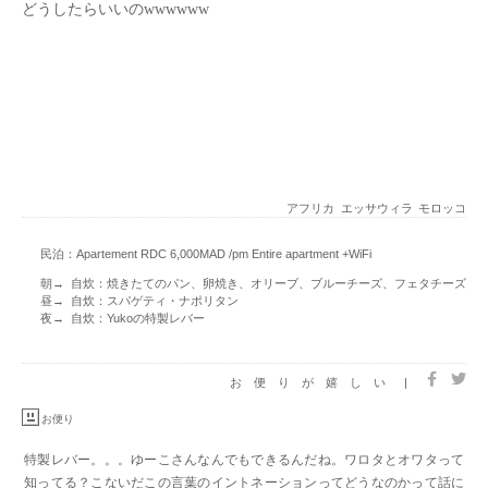
どうしたらいいのwwwwww
アフリカ
エッサウィラ
モロッコ
民泊：Apartement RDC 6,000MAD /pm Entire apartment +WiFi
朝→ 自炊：焼きたてのパン、卵焼き、オリーブ、ブルーチーズ、フェタチーズ
昼→ 自炊：スパゲティ・ナポリタン
夜→ 自炊：Yukoの特製レバー
お便りが嬉しい
|
お便り
特製レバー。。。ゆーこさんなんでもできるんだね。ワロタとオワタって
知ってる？こないだこの言葉のイントネーションってどうなのかって話に