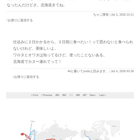
なったんだけどさ。北海道きてね。
ちゃこ隊長 |
Jul 3, 2020 23:11
↑お便りに返信する
仕込みに２日かかるから、２日前に食べたい！って思わないと食べられ
ないけれど、美味しいよ。
ワロタとオワタは知ってるけど、使ったことないある。
北海道でカヌー連れてって！
44と書いてyoshiと読みます。 |
Jul 4, 2020 03:30
↑お便りに返信する
« First
‹ Previous
463
464
465
466
467
Next ›
Last »