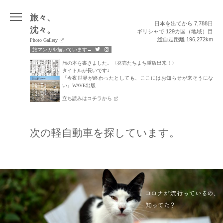
Skip
旅々、
日本を出てから 7,788日
to
沈々。
ギリシャで 129カ国（地域）目
content
総自走距離 196,272km
Photo Gallery
旅マンガを描いています→
旅の本を書きました。〈発売たちまち重版出来！〉
タイトルが長いです↓
『今夜世界が終わったとしても、ここにはお知らせが来そうにな
い』WAVE出版
立ち読みはコチラから
次の軽自動車を探しています。