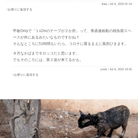
Itaru |
Jul 6, 2020 01:54
↑お便りに返信する
甲板Onlyで「１x2mのテープが２か所」って、青函連絡船の雑魚寝スペ
ースが外にあるみたいなものですかね？
そんなところに51時間もいたら、コロナに罹るまえに風邪ひきます。
８月なかばまでモロッコだと思います。
でもそのころには、第２波が来てるかも。
yoshi |
Jul 6, 2020 18:56
↑お便りに返信する