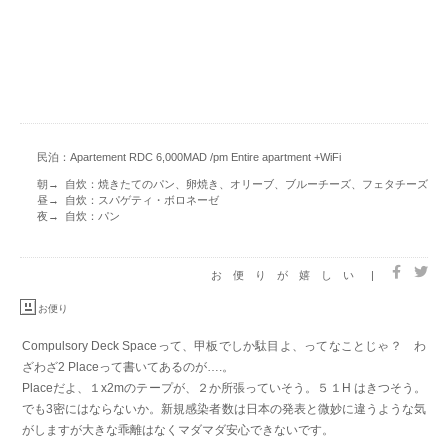
民泊：Apartement RDC 6,000MAD /pm Entire apartment +WiFi
朝→ 自炊：焼きたてのパン、卵焼き、オリーブ、ブルーチーズ、フェタチーズ
昼→ 自炊：スパゲティ・ボロネーゼ
夜→ 自炊：パン
お便りが嬉しい
|
お便り
Compulsory Deck Spaceって、甲板でしか駄目よ、ってなことじゃ？ わ
ざわざ2 Placeって書いてあるのが….。
Placeだよ、１x2mのテープが、２か所張っていそう。５１H はきつそう。
でも3密にはならないか。新規感染者数は日本の発表と微妙に違うような気
がしますが大きな乖離はなくマダマダ安心できないです。