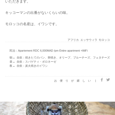
いただきます。
キッコーマンの出番がないくらいの味。
モロッコの名産は、イワシです。
アフリカ
エッサウィラ
モロッコ
民泊：Apartement RDC 6,000MAD /pm Entire apartment +WiFi
朝→ 自炊：焼きたてのパン、卵焼き、オリーブ、ブルーチーズ、フェタチーズ
昼→ 自炊：スパゲティ・ボロネーゼ
夜→ 自炊：炭火焼きのイワシ
お便りが嬉しい
|